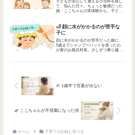
子どもが安心して通える小児科を探し
て、悩んだ日々。ちょっと敏感だった
娘・ここちゃんの実体験から、子ども
にやさしい病院選びのヒントをお届け
します。
🛁 顔に水がかかるのが苦手な
子
育ての記録と気づき
子に
顔に水がかかるのが苦手だった娘に、
5歳までシャンプーハットを使ったわ
が家のお風呂対策。少しずつ乗り越え
た寄り添いの日々をふり返ります。
🌱 1歳半で言葉が出ない
🌿 ここちゃんが不登園になった頃
ホーム
子育ての記録と気づき