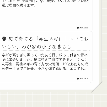
ている2つの洗濯石けんをご紹介。やさしい洗い心地と
選ぶ理由を綴ります。
2025.06.08
🧅 庭で育てる「再生ネギ」｜エコでお
いしい、わが家の小さな暮らし
ネギが高すぎて困っていたある日、根っこ付きの青ネ
ギに出会いました。庭に植えて育ててみると、ぐんぐ
ん再生！再生ネギの育て方や栄養価、100gあたりの成
分データまでご紹介。小さな畑で始める、エコでおい
しい暮らしの記録です。
2025.05.18