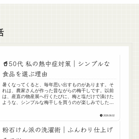
活
🥤50代 私の熱中症対策｜シンプルな
食品を選ぶ理由
暑くなってくると、毎年思い出すものがあります。そ
れは、農家さんが作った昔ながらの梅干しです。以前
は、産直の物産展へ行くたびに、梅と塩だけで漬けた
ような、シンプルな梅干しを買うのが楽しみでした。
お茶に入れても美味しい。体調がすぐれない日は、
お...
2026.08.02
粉石けん派の洗濯術｜ふんわり仕上げ