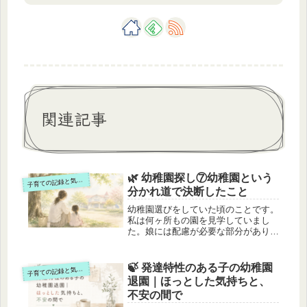
関連記事
🌿 幼稚園探し⑦幼稚園という
子
育ての記録と気づき
分かれ道で決断したこと
幼稚園選びをしていた頃のことです。
私は何ヶ所もの園を見学していまし
た。娘には配慮が必要な部分がありま
した。気になる園が見つかっても、事
情をお話しした時点で難しいと言われ
ることもありました。そんな中で、最
🍃 発達特性のある子の幼稚園
子
育ての記録と気づき
終的に悩んだ幼稚園が二つありまし
退園｜ほっとした気持ちと、
た。ひ...
不安の間で