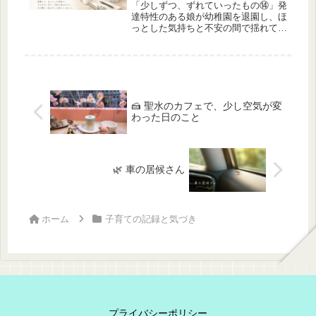
「少しずつ、ずれていったもの⑭」発
達特性のある娘が幼稚園を退園し、ほ
っとした気持ちと不安の間で揺れてい
た頃の記録です。幼稚園を退園してか
ら、ここちゃんは、少しずつ落ち着き
を取り戻していきました。もう行かな
くていい。娘の中にも、そんな気持ち
が...
🍰 聖水のカフェで、少し空気が変
わった日のこと
🌿 車の居候さん
ホーム
子育ての記録と気づき
プライバシーポリシー